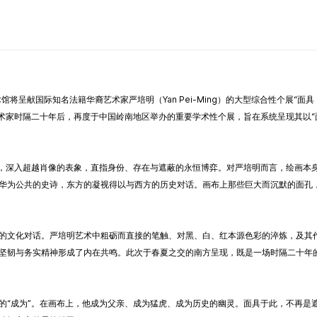
馆将呈献国际知名法籍华裔艺术家严培明（Yan Pei-Ming）的大型综合性个展“面具：严培
览是艺术家时隔二十年后，再度于中国岭南地区举办的重要学术性个展，旨在系统呈现其以
题，深入超越肖像的表象，直指身份、存在与遮蔽的永恒博弈。对严培明而言，绘画本
华为公共的史诗，东方的凝视得以与西方的历史对话。画布上那些巨大而沉默的面孔
的文化对话。严培明艺术中粗砺而直接的笔触、对黑、白、红本源色彩的淬炼，及其
坚韧与务实精神形成了内在共鸣。此次于春夏之交的南方呈现，既是一场时隔二十年
的“成为”。在画布上，他成为父亲、成为猛虎、成为历史的幽灵。面具于此，不再是