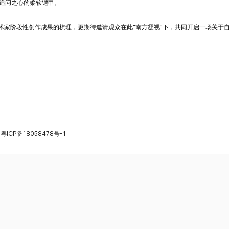
追问之心的柔软铠甲。
艺术家阶段性创作成果的梳理，更期待邀请观众在此“南方凝视”下，共同开启一场关于
M
粤ICP备18058478号-1