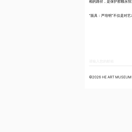
相的路径，是保护那颗永恒
“面具：严培明”不仅是对
©️2026 HE ART MUSEU