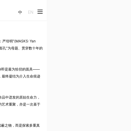
中
EN
明”(MASKS: Yan
“面孔”为母题、贯穿数十年的
身即是最为恰切的面具——
，最终凝结为介入生命痕迹
作品中迸发的原始生命力，
的艺术重聚，亦是一次基于
遮蔽之物，而是探索多重真